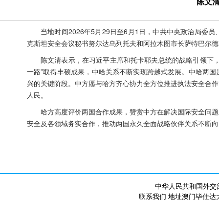
陈文
当地时间2026年5月29日至6月1日，中共中央政治局
克斯坦安全会议秘书努尔达乌列托夫和阿拉木图市长萨特巴尔德
陈文清表示，在习近平主席和托卡耶夫总统的战略引领下，
一路”取得丰硕成果，中哈关系不断实现跨越式发展。中哈两国
兴的关键阶段。中方愿与哈方齐心协力全方位推进执法安全合作
人民。
哈方高度评价两国合作成果，赞赏中方在解决国际安全问题
安全及各领域务实合作，推动两国永久全面战略伙伴关系不断向
中华人民共和国外交
联系我们 地址澳门毕仕达大马路