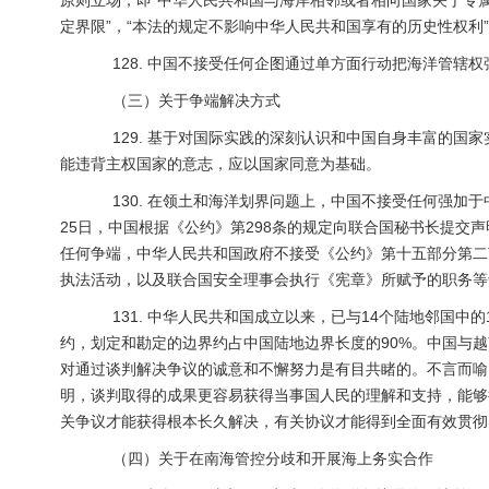
原则立场，即“中华人民共和国与海岸相邻或者相向国家关于专
定界限”，“本法的规定不影响中华人民共和国享有的历史性权利
128. 中国不接受任何企图通过单方面行动把海洋管辖
（三）关于争端解决方式
129. 基于对国际实践的深刻认识和中国自身丰富的国
能违背主权国家的意志，应以国家同意为基础。
130. 在领土和海洋划界问题上，中国不接受任何强加于
25日，中国根据《公约》第298条的规定向联合国秘书长提交声
任何争端，中华人民共和国政府不接受《公约》第十五部分第二
执法活动，以及联合国安全理事会执行《宪章》所赋予的职务等
131. 中华人民共和国成立以来，已与14个陆地邻国中
约，划定和勘定的边界约占中国陆地边界长度的90%。中国与
对通过谈判解决争议的诚意和不懈努力是有目共睹的。不言而喻
明，谈判取得的成果更容易获得当事国人民的理解和支持，能够
关争议才能获得根本长久解决，有关协议才能得到全面有效贯彻
（四）关于在南海管控分歧和开展海上务实合作