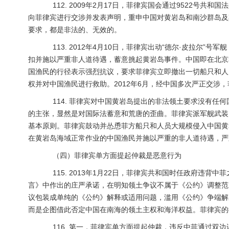
112. 2009年2月17日，菲律宾国会通过9522号共
向菲律宾进行交涉并发表声明，重申中国对黄岩岛和南沙群岛及
要求，都是非法的、无效的。
113. 2012年4月10日，菲律宾出动“德尔·皮拉尔”
扣并施以严重非人道待遇，蓄意挑起黄岩岛事件。中国即在北京
国渔民的行径表示强烈抗议，要求菲律宾立即撤出一切船只和人
权并对中国渔民进行救助。2012年6月，经中国多次严正交涉
114. 菲律宾对中国黄岩岛提出的非法领土要求没有任何
的主张，显然是对国际法蓄意和荒唐的歪曲。菲律宾派军舰武装
基本原则。菲律宾鼓动并怂恿菲方船只和人员大规模侵入中国黄
在黄岩岛海域正常作业的中国渔民并施以严重的非人道待遇，严
（四）菲律宾单方面提起仲裁是恶意行为
115. 2013年1月22日，菲律宾共和国时任政府违背
言》中作出的庄严承诺，在明知领土争议不属于《公约》调整范
议包装成单纯的《公约》解释或适用问题，滥用《公约》争端解
而是企图借此否定中国在南海的领土主权和海洋权益。菲律宾的
116. 第一，菲律宾单方面提起仲裁，违反中菲通过双