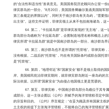
的“合法性和适当性”发表意见。美国国务院历史顾问办公室一
律宾群岛的一部分。”8月20日，美国国务卿赫尔复函美国陆军部
第三条规定的界限以内”，同时关于南沙群岛有关岛屿，“需要
出主张”。这些文件证明，菲律宾领土从来不包括南海诸岛，这
64. 第二，“卡拉延岛群”是菲律宾发现的“无主地”，这一
群岛部分岛礁称为“卡拉延岛群”，企图制造地理名称和概念上
律宾所谓“卡拉延岛群”就是中国南沙群岛的一部分。南沙群岛早
65. 第三，南沙群岛也不是所谓的“托管地”。菲律宾称
没有根据。二战后的“托管地”，均在有关国际条约或联合国托
是“托管地”。
66. 第四，“地理邻近”和“国家安全”都不是领土取得
岸。美国殖民统治菲律宾期间，就菲律宾群岛附近一座岛屿的主
际法依据。以所谓“国家安全”为由侵占他国领土更是荒谬的。
67. 第五，菲律宾称，中国南沙群岛部分岛礁位于其专
成部分。这一主张企图以《公约》所赋予的海洋管辖权否定中国
的宗旨和目的。《公约》序言规定：“在妥为顾及所有国家主权
土主权的前提下主张海洋管辖权，不能将自己的海洋管辖权扩展