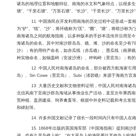
诸岛的地理位置和地貌特征、南海的水文和气象特点，以很多生动形
塘”、“千里石塘”、“万里石塘”、“长沙”、“千里长沙”、“万里长沙
11. 中国渔民在开发利用南海的历史过程中还形成一套相
为“铲”、“线”、“沙”，将环礁称为“匡”、“圈”、“塘”，将暗
南海诸岛之间的航海指南，以多种版本的手抄本流传并沿用至今
海诸岛的命名。其中对南沙群岛岛、礁、滩、沙的命名至少有7
沙）；有的用特产命名，如赤瓜线（赤瓜礁）、墨瓜线（南屏礁
种实物命名，如锅盖峙（安波沙洲）、秤钩峙（景宏岛）；有的
12. 中国人民对南海诸岛的命名，部分被西方航海家引用并
岛）、Sin Cowe（景宏岛）、Subi（渚碧礁）来源于海南方言发
13. 大量历史文献和文物资料证明，中国人民对南海诸
北信风南下至南沙群岛海域从事渔业生产活动，直至次年乘西南
荒种植、盖房建庙、饲养禽畜等。根据中外史料记载和考古发现
和碑刻等。
14. 许多外国文献记录了很长一段时间内只有中国人在
15. 1868年出版的英国海军部《中国海指南》提到南
迹，也有久居岛礁上的”，“在太平岛上的渔民要比其他岛上的渔