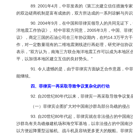
89. 2001年4月，中菲发表的《第三次建立信任措施专
的双边磋商机制是富有成效的，双方所达成的一系列谅解与共识
90. 2004年9月，在中国和菲律宾领导人的共同见证
洋地震工作协议》。经中菲双方同意，2005年3月，中国、菲
议》，商定三国的石油公司在三年协议期内，在约14.3万平方
作，对一定数量现有的二维地震测线进行再处理，研究评估协议
表示，“双方认为，南海三方联合海洋地震工作可以成为本地区
平，以加强本地区建立互信的良好势头。”
91. 令人遗憾的是，由于菲律宾方面缺乏合作意愿，中
能继续。
四、菲律宾一再采取导致争议复杂化的行动
92. 自20世纪80年代以来，菲律宾一再采取导致争议复
（一）菲律宾企图扩大对中国南沙群岛部分岛礁的侵占
93. 自20世纪80年代起，菲律宾就在非法侵占的中国
沙群岛有关岛礁修建机场和海空军基地，以非法侵占的中国南沙
以方便起降重型运输机、战斗机及容纳更多更大的舰船。菲律宾