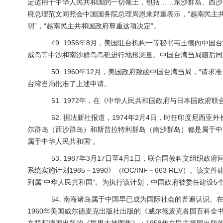
定适用于中华人民共和国的一切领土，包括……东沙群岛、西沙
府总理范文同照会中国国务院总理周恩来郑重表示，“越南民主共
明”，“越南民主共和国政府尊重这项决定”。
49. 1956年8月，美国驻台机构一等秘书韦士德向中
威岛等中沙和南沙群岛岛礁进行地形测量。中国台湾当局随后同
50. 1960年12月，美国政府致函中国台湾当局，“请
台湾当局批准了上述申请。
51. 1972年，在《中华人民共和国政府与日本国政府
52. 据法新社报道，1974年2月4日，时任印度尼西亚
尔群岛（西沙群岛）和斯普拉特利群岛（南沙群岛）都是属于中
属于中华人民共和国”。
53. 1987年3月17日至4月1日，联合国教科文组织
系统实施计划1985－1990》（IOC/INF－663 REV
列属“中华人民共和国”。为执行该计划，中国政府被委任建设5
54. 南海诸岛属于中国早已成为国际社会的普遍认识。
1960年美国威尔德麦克出版社出版的《威尔德麦克各国百科全书》；