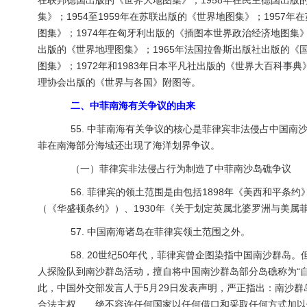
在联邦德国出版的《世界大地图集》；1958年在民主德国出版
集》；1954至1959年在苏联出版的《世界地图集》；1957
图集》；1974年在匈牙利出版的《插图本世界政治经济地图集》
出版的《世界地理图集》；1965年法国拉鲁斯出版社出版的《
图集》；1972年和1983年日本平凡社出版的《世界大百科事典
理协会出版的《世界与各国》附图等。
二、中菲南海有关争议的由来
55. 中菲南海有关争议的核心是菲律宾非法侵占中国南
菲在南海部分海域还出现了海洋划界争议。
（一）菲律宾非法侵占行为制造了中菲南沙岛礁争议
56. 菲律宾的领土范围是由包括1898年《美西和平条约
（《华盛顿条约》）、1930年《关于划定英属北婆罗洲与美
57. 中国南海诸岛在菲律宾领土范围之外。
58. 20世纪50年代，菲律宾曾企图染指中国南沙群岛。
人探险队到南沙群岛活动，擅自将中国南沙群岛部分岛礁称为“
此，中国外交部发言人于5月29日发表声明，严正指出：南沙
合法主权……绝不容许任何国家以任何借口和采取任何方式加以