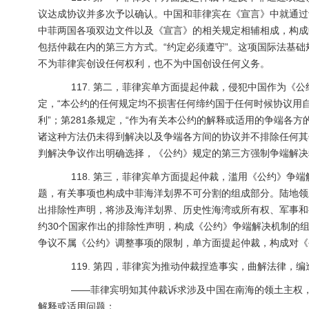
议达成协议并多次予以确认。中国和菲律宾在《宣言》中就通过
中菲两国各项双边文件以及《宣言》的相关规定相辅相成，构成
包括仲裁在内的第三方方式。“约定必须遵守”。这项国际法基
不为菲律宾创设任何权利，也不为中国创设任何义务。
117. 第二，菲律宾单方面提起仲裁，侵犯中国作为《公
定，“本公约的任何规定均不损害任何缔约国于任何时候协议用
利”；第281条规定，“作为有关本公约的解释或适用的争端各
诸这种方法仍未得到解决以及争端各方间的协议并不排除任何其
判解决争议作出明确选择，《公约》规定的第三方强制争端解决
118. 第三，菲律宾单方面提起仲裁，滥用《公约》争
题，有关事项也构成中菲海洋划界不可分割的组成部分。陆地领土
出排除性声明，将涉及海洋划界、历史性海湾或所有权、军事和
约30个国家作出的排除性声明，构成《公约》争端解决机制的
争议不属《公约》调整事项的限制，单方面提起仲裁，构成对《
119. 第四，菲律宾为推动仲裁捏造事实，曲解法律，编
——菲律宾明知其仲裁诉求涉及中国在南海的领土主权，
解释或适用问题；