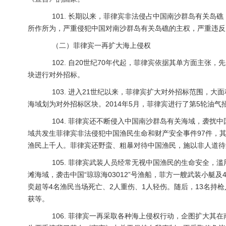
101. 长期以来，菲律宾非法侵占中国南沙群岛有关岛
所作所为，严重侵犯中国对南沙群岛有关岛礁的主权，严重违反
（二）菲律宾一再扩大海上侵权
102. 自20世纪70年代起，菲律宾依据其单方面主张
块进行对外招标。
103. 进入21世纪以来，菲律宾扩大对外招标范围，大面
海域划为对外招标区块。2014年5月，菲律宾进行了第5轮油
104. 菲律宾还不断侵入中国南沙群岛有关海域，袭扰中国
域共发生菲律宾非法侵犯中国渔民生命和财产安全事件97件，其中
渔民上千人。菲律宾还野蛮、粗暴对待中国渔民，施以非人道待
105. 菲律宾武装人员经常无视中国渔民的生命安全，滥用
滩海域，袭击中国“琼琼海03012”号渔船，菲方一艘武装小
奕超等4名渔民当场死亡、2人重伤、1人轻伤。随后，13名持
获等。
106. 菲律宾一再采取各种海上侵权行动，企图扩大其