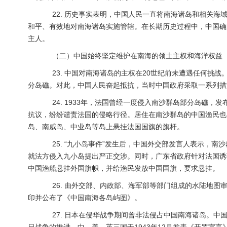
22. 历史事实表明，中国人民一直将南海诸岛和相关海
和平、有效地对南海诸岛实施管辖。在长期历史过程中，中国确
主人。
（二）中国始终坚定维护在南海的领土主权和海洋权益
23. 中国对南海诸岛的主权在20世纪前未遭遇任何挑战。
分岛礁。对此，中国人民奋起抵抗，当时中国政府采取一系列措
24. 1933年，法国曾经一度侵入南沙群岛部分岛礁，发
抗议，纷纷谴责法国的侵略行径。居住在南沙群岛的中国渔民也
岛、南威岛、中业岛等岛上悬挂法国国旗的旗杆。
25. “九小岛事件”发生后，中国外交部发言人表示，南
就法方侵入九小岛提出严正交涉。同时，广东省政府针对法国诱
中国渔船悬挂外国旗帜，并给渔民发放中国国旗，要求悬挂。
26. 由外交部、内政部、海军部等部门组成的水陆地图审
印并公布了《中国南海各岛屿图》。
27. 日本在侵华战争期间曾非法侵占中国南海诸岛。中