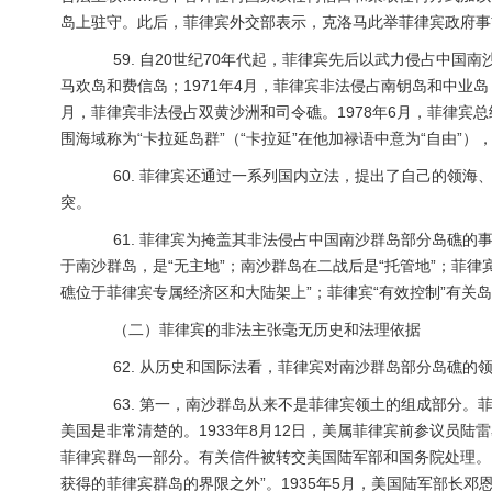
岛上驻守。此后，菲律宾外交部表示，克洛马此举菲律宾政府事
59. 自20世纪70年代起，菲律宾先后以武力侵占中国南
马欢岛和费信岛；1971年4月，菲律宾非法侵占南钥岛和中业岛；1
月，菲律宾非法侵占双黄沙洲和司令礁。1978年6月，菲律宾
围海域称为“卡拉延岛群”（“卡拉延”在他加禄语中意为“自由”）
60. 菲律宾还通过一系列国内立法，提出了自己的领海
突。
61. 菲律宾为掩盖其非法侵占中国南沙群岛部分岛礁的事
于南沙群岛，是“无主地”；南沙群岛在二战后是“托管地”；菲律
礁位于菲律宾专属经济区和大陆架上”；菲律宾“有效控制”有关岛
（二）菲律宾的非法主张毫无历史和法理依据
62. 从历史和国际法看，菲律宾对南沙群岛部分岛礁的
63. 第一，南沙群岛从来不是菲律宾领土的组成部分。
美国是非常清楚的。1933年8月12日，美属菲律宾前参议员
菲律宾群岛一部分。有关信件被转交美国陆军部和国务院处理。19
获得的菲律宾群岛的界限之外”。1935年5月，美国陆军部长