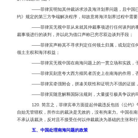
——菲律宾明知其仲裁诉求涉及海洋划界问题，且中国已根
约》规定的第三方争端解决程序，却故意将海洋划界过程中需要
——菲律宾无视中菲从未就其仲裁事项进行任何谈判的事
裁事项进行的谈判，并以此为借口声称已穷尽双边谈判手段；
——菲律宾声称其不寻求判定任何领土归属，或划定任何
领土主权和海洋权益；
——菲律宾无视中国在南海问题上的一贯立场和实践，子
——菲律宾刻意夸大西方殖民者历史上在南海的作用，否
——菲律宾牵强附会，拼凑关联性和证明力不强的证据，
——菲律宾随意解释国际法规则，大量援引极具争议的司
120. 简言之，菲律宾单方面提起仲裁违反包括《公约
自始无管辖权，所作出的裁决是无效的，没有拘束力。中国在南
不承认该裁决，反对且不接受任何以仲裁裁决为基础的主张和行
五、中国处理南海问题的政策