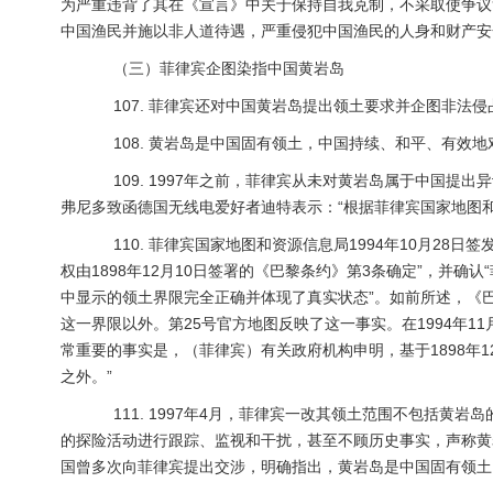
为严重违背了其在《宣言》中关于保持自我克制，不采取使争议
中国渔民并施以非人道待遇，严重侵犯中国渔民的人身和财产安
（三）菲律宾企图染指中国黄岩岛
107. 菲律宾还对中国黄岩岛提出领土要求并企图非法侵
108. 黄岩岛是中国固有领土，中国持续、和平、有效地
109. 1997年之前，菲律宾从未对黄岩岛属于中国提出
弗尼多致函德国无线电爱好者迪特表示：“根据菲律宾国家地图
110. 菲律宾国家地图和资源信息局1994年10月28
权由1898年12月10日签署的《巴黎条约》第3条确定”，并
中显示的领土界限完全正确并体现了真实状态”。如前所述，《
这一界限以外。第25号官方地图反映了这一事实。在1994年1
常重要的事实是，（菲律宾）有关政府机构申明，基于1898年
之外。”
111. 1997年4月，菲律宾一改其领土范围不包括黄
的探险活动进行跟踪、监视和干扰，甚至不顾历史事实，声称黄
国曾多次向菲律宾提出交涉，明确指出，黄岩岛是中国固有领土