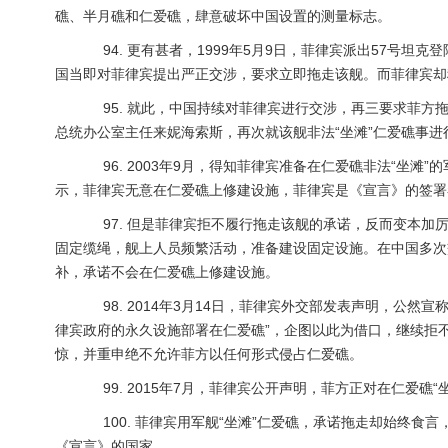
礁、半月礁和仁爱礁，肆意破坏中国设置的测量标志。
94. 更有甚者，1999年5月9日，菲律宾派出57号坦克
国当即对菲律宾提出严正交涉，要求立即拖走该舰。而菲律宾却
95. 就此，中国持续对菲律宾进行交涉，再三要求菲方拖
总统办公室主任来妮海索斯，再次就该舰非法“坐滩”仁爱礁事
96. 2003年9月，得知菲律宾准备在仁爱礁非法“坐滩
示，菲律宾无意在仁爱礁上修建设施，菲律宾是《宣言》的签署
97. 但是菲律宾拒不履行拖走该舰的承诺，反而变本加厉，
固定缆绳，舰上人员频繁活动，准备建设固定设施。在中国多次
补，承诺不会在仁爱礁上修建设施。
98. 2014年3月14日，菲律宾外交部发表声明，公然宣
律宾政府的永久设施部署在仁爱礁”，企图以此为借口，继续拒
惊，并重申绝不允许菲方以任何形式侵占仁爱礁。
99. 2015年7月，菲律宾公开声明，菲方正对在仁爱礁“
100. 菲律宾用军舰“坐滩”仁爱礁，承诺拖走却始终食
《宣言》的国家。