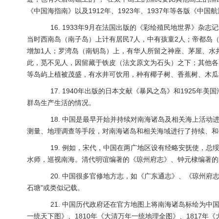
《中国海指南》以及1912年、1923年、1937年等各版《
16. 1933年9月在法国出版的《彩绘殖民地世界》杂
当时西南岛（南子岛）上计有居民7人，中有孩童2人；帝都岛（
增加1人；罗湾岛（南钥岛）上，有华人所留之神座、茅屋、水
此，觅不见人，因留藏于铁皮（法文原文为石头）之下；其他各
等岛屿上植被茂盛，有水井可饮用，种有椰子树、香蕉树、木瓜
17. 1940年出版的日本文献《暴风之岛》和1925年
群岛生产生活的情况。
18. 中国是最早开始并持续对南海诸岛及相关海上活动
测量、地理调查等手段，对南海诸岛和相关海域进行了持续、和
19. 例如，宋代，中国在两广地区设有经略安抚使，总
水师，巡视南海。清代明谊编著的《琼州府志》、钟元棣编著的《崖
20. 中国很多官修地方志，如《广东通志》、《琼州府志》
石塘”或类似记载。
21. 中国历代政府还在官方地图上将南海诸岛标绘为中国领
一统天下图》、1810年《大清万年一统地理全图》、1817