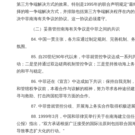
第三方争端解决方式的效果。特别是1995年的联合声明规定“最
择的唯一争端解决方式，并排除包括第三方争端解决程序在内的
决中菲南海有关争议的协议。这一协议必须遵守。
（二）妥善管控南海有关争议是中菲之间的共识
84. 中国一贯主张，各方应通过制定规则、完善机制、
氛围。
85. 自20世纪90年代以来，中菲就管控争议达成一系
动；二是坚持通过双边磋商机制管控争议；三是坚持推动海上务
的和平与稳定。
86. 中菲还在《宣言》中达成如下共识：保持自我克制
和管辖权争议前，本着合作与谅解的精神，努力寻求各种途径建
寻与救助、打击跨国犯罪等方面的合作。
87. 中菲曾就管控分歧、开展海上务实合作取得积极进
88. 1999年3月，中国和菲律宾举行关于在南海建立
公报》指出，“双方承诺根据广泛接受的国际法原则包括联合国
导致事态扩大化的行动。”