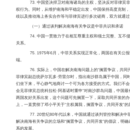
73. 中国坚决捍卫对南海诸岛的主权，坚决反对菲律宾
权行为。同时，从维护南海和平稳定出发，中国保持高度克制，
歧以及推动海上务实合作等与菲律宾进行多次磋商，双方就通过
（一）通过谈判解决南海有关争议是中菲共识和承诺
74. 中国一贯致力于在相互尊重主权和领土完整、互不
关系。
75. 1975年6月，中菲关系实现正常化，两国在有关
端。
76. 实际上，中国在解决南海问题上的“搁置争议，共同开
菲律宾副总统萨尔瓦多·劳雷尔时，指出南沙群岛属于中国，同
们坐下来，平心静气地商讨一个可为各方接受的方式。我们不会让
会见菲律宾总统科拉松·阿基诺时重申“对南沙群岛问题，中国最
两国友好关系出发，这个问题可先搁置一下，采取共同开发的办
上，一直贯彻了邓小平关于“主权属我，搁置争议，共同开发”的
77. 20世纪80年代以来，中国就通过谈判管控和解决
解决南海有关争议的立场和“搁置争议，共同开发”的倡议，明
系的发展。