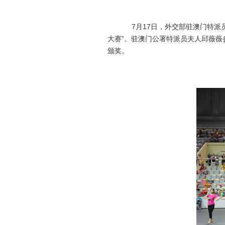
7月17日，外交部驻澳门特派员
大赛”。驻澳门公署特派员夫人邱薇
颁奖。