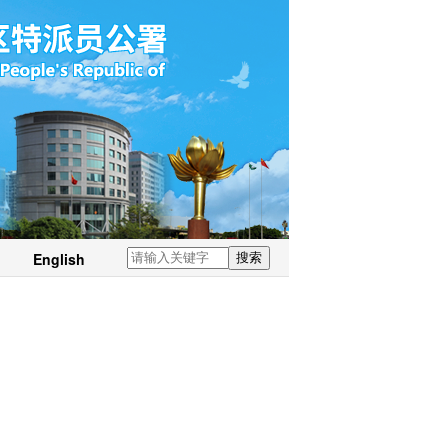
English
搜索