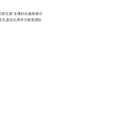
第五届“全澳妇女健身展示
主礼嘉宾出席并为获奖团队