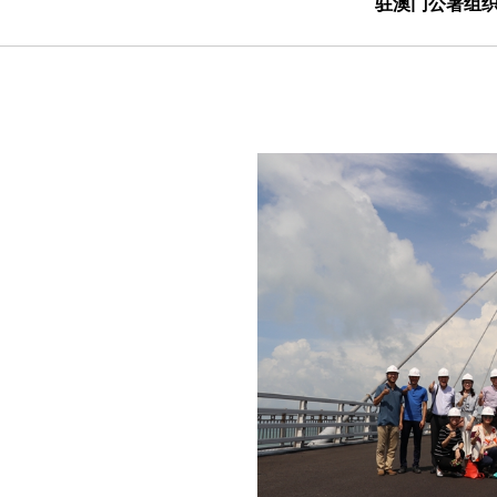
驻澳门公署组