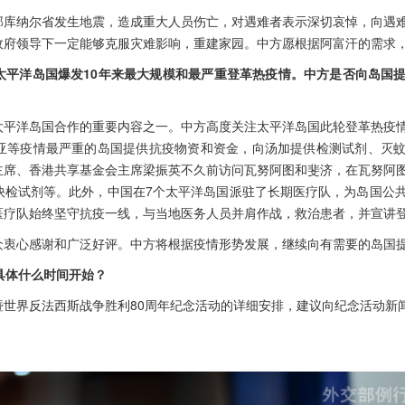
部库纳尔省发生地震，造成重大人员伤亡，对遇难者表示深切哀悼，向遇
政府领导下一定能够克服灾难影响，重建家园。中方愿根据阿富汗的需求
太平洋岛国爆发10年来最大规模和最严重登革热疫情。中方是否向岛国
太平洋岛国合作的重要内容之一。中方高度关注太平洋岛国此轮登革热疫
亚等疫情最严重的岛国提供抗疫物资和资金，向汤加提供检测试剂、灭
主席、香港共享基金会主席梁振英不久前访问瓦努阿图和斐济，在瓦努阿
快检试剂等。此外，中国在7个太平洋岛国派驻了长期医疗队，为岛国公
医疗队始终坚守抗疫一线，与当地医务人员并肩作战，救治患者，并宣讲
众衷心感谢和广泛好评。中方将根据疫情形势发展，继续向有需要的岛国
具体什么时间开始？
暨世界反法西斯战争胜利80周年纪念活动的详细安排，建议向纪念活动新