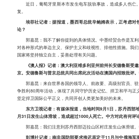
近日，葡萄牙里斯本市发生电车脱轨事故，造成多人伤亡
复。
埃菲社记者：据报道，墨西哥总统辛鲍姆表示，正考虑对
论？
郭嘉昆：我不了解你提到的具体情况。中墨经贸合作是互利
对各种形式的单边主义、保护主义和歧视性、排他性措施。我们
国家将坚持独立自主，妥善处理有关问题。
《澳人报》记者：澳大利亚维多利亚州前州长安德鲁斯受邀
京。安德鲁斯与普京总统共同出席此次活动在澳国内招致批评。
郭嘉昆：来自世界各国的领导人、前政要、高级别官员、驻
争胜利80周年活动，体现了共同守护历史记忆、捍卫和平与正
坚定捍卫国际公平正义，共同开创人类更加美好的未来。
东方卫视记者：有媒体报道，当地时间9月1日，苏丹西部
月31日发生山体滑坡，造成超过1000人死亡。中方对此有何评
郭嘉昆：我们注意到苏丹西部迈拉山区村庄发生山体滑坡。
彭博社记者：南非国防部要求推迟原定于11月与中俄海军