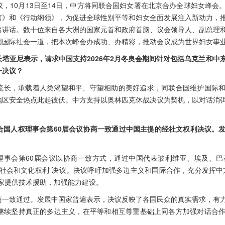
，10月13日至14日，中方将同联合国妇女署在北京合办全球妇女峰会
言》和《行动纲领》，为促进全球性别平等和妇女全面发展注入新动力，
旨讲话。数十位来自各大洲的国家元首和政府首脑、议会领导人、副总理
同国际社会一道，把本次峰会办成功、办精彩，推动会议成为世界妇女事
塔亚尼表示，请求中国支持2026年2月冬奥会期间针对包括乌克兰和中
一决议？
流长，承载着人类渴望和平、守望相助的美好追求，同联合国维护国际
地区安全热点此起彼伏。中方支持以奥林匹克休战决议为契机，以对话消
合国人权理事会第60届会议协商一致通过中国主提的经社文权利决议。
权理事会第60届会议以协商一致方式，通过中国代表玻利维亚、埃及、巴
济社会和文化权利”决议。决议呼吁加强多边主义和国际合作，充分发挥中
家提供技术援助，加强能力建设。
商一致通过。发展中国家普遍表示，决议反映了各国民众的真实需求，有
继续坚持真正的多边主义，在平等和相互尊重基础上同各方加强对话合