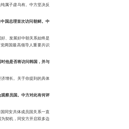
法纯属子虚乌有。中方坚决反
来中国总理首次访问朝鲜。中
固好、发展好中朝关系始终是
两党两国最高领导人重要共识
届时他是否将访问韩国，并与
经济增长。关于你提到的具体
为观察员国。中方对此有何评
中国同安共体成员国关系一直
国为契机，同安方开启双多边