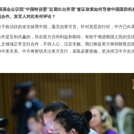
国国会众议院“中国特设委”近期出台所谓“签证政策如何导致中国国防机
流合作。发言人对此有何评论？
出于政治目的攻击抹黑中国，毫无信誉可言。针对其恶劣行径，中方已向
合作是互利共赢的，符合双方共同利益和期待，有助于增进两国人民的交
人文领域正常交往合作，不得人心，注定失败。我们敦促美方将特朗普总
和中美关系。中方将密切关注美方言行，采取必要措施，坚决捍卫中方合