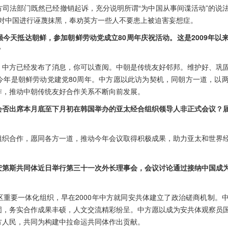
方司法部门既然已经撤销起诉，充分说明所谓“为中国从事间谍活动”的说
胁”对中国进行诬蔑抹黑，奉劝英方一些人不要患上被迫害妄想症。
今天抵达朝鲜，参加朝鲜劳动党成立80周年庆祝活动。这是2009年以
？
，中方已经发布了消息，你可以查阅。中朝是传统友好邻邦。维护好、巩
今年是朝鲜劳动党建党80周年。中方愿以此访为契机，同朝方一道，以
作，推动中朝传统友好合作关系不断向前发展。
会否出席本月底至下月初在韩国举办的亚太经合组织领导人非正式会议？
组织合作，愿同各方一道，推动今年会议取得积极成果，助力亚太和世界
安第斯共同体近日举行第三十一次外长理事会，会议讨论通过接纳中国成
区重要一体化组织，早在2000年中方就同安共体建立了政治磋商机制。
固，务实合作成果丰硕，人文交流精彩纷呈。中方愿以成为安共体观察员
方人民，共同为构建中拉命运共同体作出贡献。