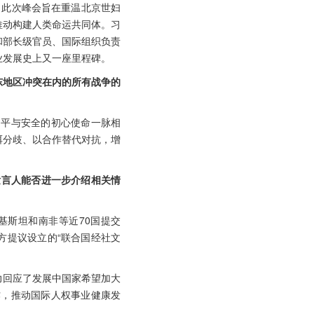
。此次峰会旨在重温北京世妇
推动构建人类命运共同体。习
和部长级官员、国际组织负责
业发展史上又一座里程碑。
东地区冲突在内的所有战争的
和平与安全的初心使命一脉相
弭分歧、以合作替代对抗，增
发言人能否进一步介绍相关情
基斯坦和南非等近70国提交
方提议设立的“联合国经社文
力回应了发展中国家希望加大
作，推动国际人权事业健康发