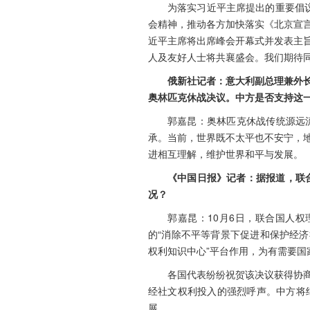
为落实习近平主席提出的重要倡议
会精神，推动各方加快落实《北京宣
近平主席将出席峰会开幕式并发表主
人及友好人士将共襄盛会。我们期待
俄新社记者：意大利副总理兼外长
奥林匹克休战决议。中方是否支持这
郭嘉昆：奥林匹克休战传统源远
承。当前，世界既不太平也不安宁，
进相互理解，维护世界和平与发展。
《中国日报》记者：据报道，联
况？
郭嘉昆：10月6日，联合国人
的“消除不平等背景下促进和保护经
权利知识中心”平台作用，为有需要国
各国代表纷纷祝贺该决议获得协
经社文权利投入的强烈呼声。中方将
展。