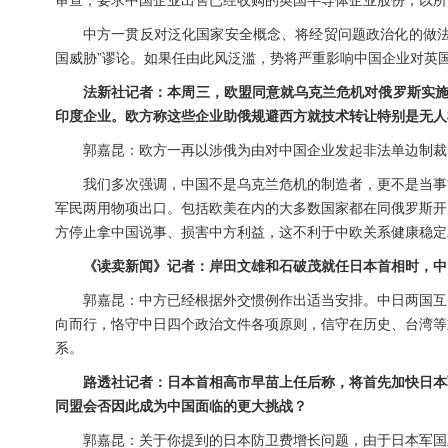
中方一贯反对泛化国家安全概念、将经贸问题政治化的做法
国威胁”谬论。如果任由此风泛滥，势将严重影响中国企业对英
法新社记者：本周三，欧盟同意就乌克兰危机对俄罗斯实施
印度企业。欧方称这些企业助俄规避西方就技术转让特别是无人
郭嘉昆：欧方一再以涉俄为由对中国企业发起非法单边制裁
我们多次强调，中国不是乌克兰危机的制造者，更不是当事
军民两用物项出口。包括欧美在内的大多数国家都在同俄罗斯开
方停止拿中国说事、损害中方利益，这不利于中欧关系健康稳定
《读卖新闻》记者：岸田文雄和石破茂就任日本首相时，中
郭嘉昆：中方已经根据外交惯例作出适当安排。中日两国互
向而行，恪守中日四个政治文件各项原则，信守在历史、台湾等
系。
路透社记者：日本首相高市早苗上任后称，将首先加快日本
同盟会否因此成为中国面临的更大挑战？
郭嘉昆：关于你提到的日本防卫费增长问题，由于日本军国