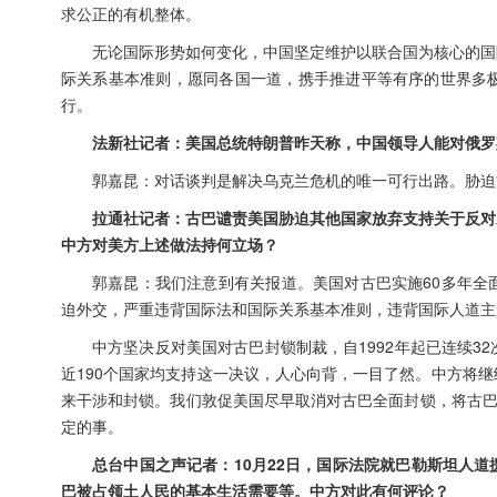
求公正的有机整体。
无论国际形势如何变化，中国坚定维护以联合国为核心的国
际关系基本准则，愿同各国一道，携手推进平等有序的世界多
行。
法新社记者：美国总统特朗普昨天称，中国领导人能对俄罗
郭嘉昆：对话谈判是解决乌克兰危机的唯一可行出路。胁迫
拉通社记者：古巴谴责美国胁迫其他国家放弃支持关于反对
中方对美方上述做法持何立场？
郭嘉昆：我们注意到有关报道。美国对古巴实施60多年全
迫外交，严重违背国际法和国际关系基本准则，违背国际人道主
中方坚决反对美国对古巴封锁制裁，自1992年起已连续
近190个国家均支持这一决议，人心向背，一目了然。中方将
来干涉和封锁。我们敦促美国尽早取消对古巴全面封锁，将古巴
定的事。
总台中国之声记者：10月22日，国际法院就巴勒斯坦人
巴被占领土人民的基本生活需要等。中方对此有何评论？