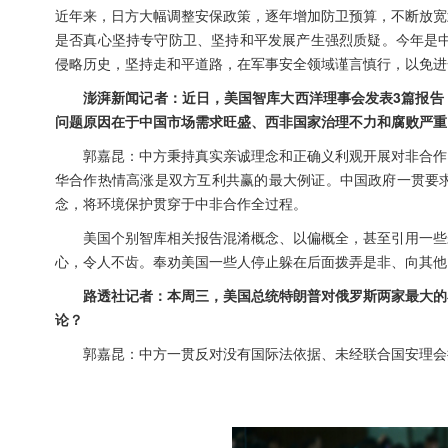
近年来，日方大幅调整安保政策，逐年增加防卫预算，不断放宽
是否真心坚持专守防卫、坚持和平发展产生强烈质疑。今年是中
侵略历史，坚持走和平道路，在军事安全领域谨言慎行，以免进
澎湃新闻记者：近日，美国智库大西洋理事会发表3篇报告
问题原因在于中国市场需求旺盛、西非国家治理不力和腐败严重
郭嘉昆：中方秉持真实亲诚理念和正确义利观开展对非合作
华合作热情高涨是双方互利共赢的最大例证。中国政府一贯要
念，将环境保护贯穿于中非合作全过程。
美国个别智库相关报告混淆概念、以偏概全，甚至引用一些
心，令人不齿。奉劝美国一些人停止躲在后面拨弄是非、向其他
路透社记者：本周三，美国总统特朗普对俄罗斯两家最大的
论？
郭嘉昆：中方一贯反对没有国际法依据、未经联合国安理会