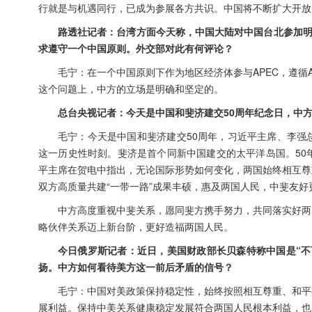
行就是与机遇同行，已成为参展各方共识。中国将不断扩大开放
路透社记者：台湾方面今天称，中国大陆对中国台北参加明
求遵守一个中国原则。外交部对此有何评论？
毛宁：在一个中国原则下作为地区经济体参与APEC，遵循
这个问题上，中方的立场是明确和坚定的。
总台央视记者：今天是中国和斐济建交50周年纪念日，中
毛宁：今天是中国和斐济建交50周年，习近平主席、李强
这一历史性时刻。斐济是首个同新中国建交的太平洋岛国。50
平主席在贺电中指出，无论国际形势如何变化，两国始终相互尊
双方高质量共建“一带一路”成果丰硕，惠及两国人民，中斐友好
中方高度重视中斐关系，愿同斐方携手努力，共同落实好两
略伙伴关系迈上新台阶，更好造福两国人民。
今日俄罗斯记者：近日，美国财政部长贝森特称中国是“不
扬。中方如何看待美方这一前后矛盾的信号？
毛宁：中国对美政策保持稳定性，始终按照相互尊重、和平
展利益。保持中美关系健康稳定发展符合两国人民根本利益，也