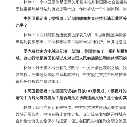
林剑：一个中国原则是国际关系基本准则和国际社会普遍共
巴拉圭当局早日站到历史正确一边，作出承认一个中国原则、同
中阿卫视记者：据报道，近期阿联酋富查伊拉石油工业区等
此事？
林剑：中方对阿联酋遭受袭击深表关切，对加剧地区局势紧
当得到切实尊重，平民和非军事目标应当得到保护。当务之急是
委内瑞拉南方电视台记者：近期，美国宣布了一系列新措
域。这些行动是美国长期以来对古巴人民实施胁迫和集体惩罚的
林剑：对于美方出台有关行政令，中方日前已表明立场。我
发展权，严重违反国际关系基本准则。中方坚定支持古巴维护国
裁和任何形式的胁迫施压。
中阿卫视记者：法国国民议会6日以141票赞成、0票反
请问中方对此有何看法？是否与法方协商追索文物？是否会向其
林剑：我们注意到有关报道。中方赞赏法方推动流失文物返
领域开展合作。中法在防止文物走私、促进流失文物返还领域有
合作推动流失文物保护与返还，促进各国民心相通和文明交流互