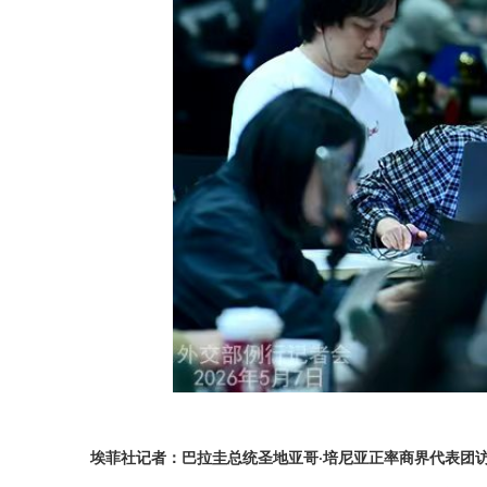
埃菲社记者：巴拉圭总统圣地亚哥·培尼亚正率商界代表团