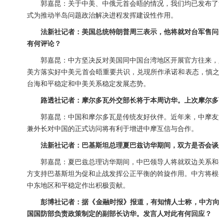
郭嘉昆：关于中美、中俄元首会晤的情况，我们均已发布了
式为推动半岛问题政治解决进程发挥建设性作用。
法新社记者：美国总统特朗普周三表示，他将就对台军售问
有何评论？
郭嘉昆：中方坚决反对美国同中国台湾地区开展官方往来，
美方落实好中美元首会晤重要共识，兑现所作承诺和表态，慎之
台海和平稳定和中美关系稳定发展态势。
路透社记者：摩尔多瓦外交部长将于本周访华。上次摩尔多
郭嘉昆：中国和摩尔多瓦是传统友好伙伴。近年来，中摩友
兼外长对中国的正式访问将有利于增进中摩互信与合作。
法新社记者：巴基斯坦总理夏巴兹访华期间，双方是否会谈
郭嘉昆：夏巴兹总理访华期间，中巴领导人将就双边关系和
方支持巴基斯坦为促和止战发挥公正平衡的斡旋作用。中方将根
中东地区和平稳定作出积极贡献。
彭博社记者：据《金融时报》报道，有知情人士称，中方向
国国防部负责政策制定的副部长访华。发言人对此有何回应？