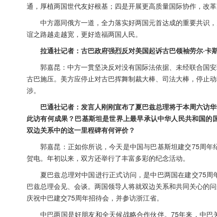
通，厚植两国世代友好根基；四是开展更高质量国际协作，改革
中方愿同俄方一道，全力落实好两国元首达成的重要共识，
谊之路越走越宽，更好造福两国人民。
拉通社记者：古巴政府强烈反对美国起诉古巴领袖劳尔·卡
郭嘉昆：中方一贯坚决反对没有国际法依据、未经联合国安
古巴施压。美方应停止对古巴挥舞制裁大棒、司法大棒，停止动
涉。
巴通社记者：发言人刚刚宣布了夏巴兹总理将于本周六访华
此访有何成果？巴基斯坦是世界上最早承认中华人民共和国的国家
双边关系中的这一里程碑有何评价？
郭嘉昆：正如你所说，今天是中国与巴基斯坦建交75周年
贺电。年初以来，双方还举行了丰富多彩的纪念活动。
夏巴兹总理对中国进行正式访问，是中巴两国在建交75周
巴兹总理会见、会谈。两国领导人将就双边关系和共同关心的问
庆祝中巴建交75周年招待会，并参访浙江省。
中巴两国是好朋友和全天候战略合作伙伴。75年来，中巴