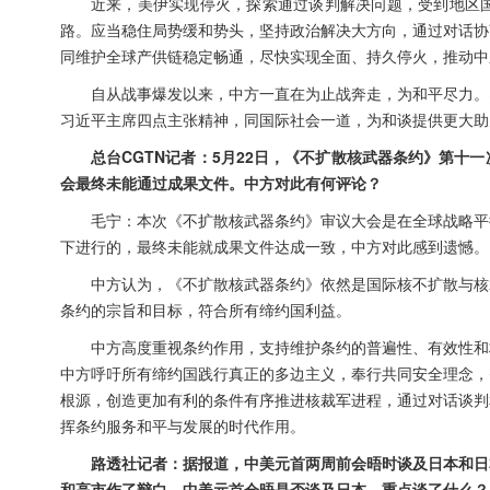
近来，美伊实现停火，探索通过谈判解决问题，受到地区
路。应当稳住局势缓和势头，坚持政治解决大方向，通过对话协
同维护全球产供链稳定畅通，尽快实现全面、持久停火，推动中
自从战事爆发以来，中方一直在为止战奔走，为和平尽力。
习近平主席四点主张精神，同国际社会一道，为和谈提供更大助
总台CGTN记者：5月22日，《不扩散核武器条约》第
会最终未能通过成果文件。中方对此有何评论？
毛宁：本次《不扩散核武器条约》审议大会是在全球战略平
下进行的，最终未能就成果文件达成一致，中方对此感到遗憾。
中方认为，《不扩散核武器条约》依然是国际核不扩散与核
条约的宗旨和目标，符合所有缔约国利益。
中方高度重视条约作用，支持维护条约的普遍性、有效性和
中方呼吁所有缔约国践行真正的多边主义，奉行共同安全理念，
根源，创造更加有利的条件有序推进核裁军进程，通过对话谈判
挥条约服务和平与发展的时代作用。
路透社记者：据报道，中美元首两周前会晤时谈及日本和日
和高市作了辩白。中美元首会晤是否谈及日本，重点谈了什么？