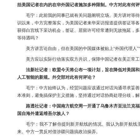
括美国记者在内的在华外国记者施加多种限制。中方对此有何评
毛宁：此前我的同事已就有关问题阐明立场。美方讲对等待
识以来，中方完整落实，为美国记者来华采访报道提供签证等各
获得白宫线下采访机会，签证、居留许可经常遭到无故拖延，多
等待遇吗？
美方讲言论自由，但在美国的中国媒体被贴上“外国代理人”
美方应以实际行动落实双方共识，保障中国记者在美正常工
法新社记者：欧盟今天将公布一项计划，旨在降低对美国和
人工智能的新规。外交部对此有何评论？
毛宁：中方始终认为，经贸问题应该通过对话沟通寻求妥善
本准则，避免搞保护主义措施，坚持通过对话协商处理分歧，解
路透社记者：中国南方航空周一开通了乌鲁木齐至法兰克福
国自海外遣返维吾尔族人？
毛宁：我不了解你提到新开航线的情况。我认为新开航线
来。中方一贯反对借涉疆问题搞政治操弄。