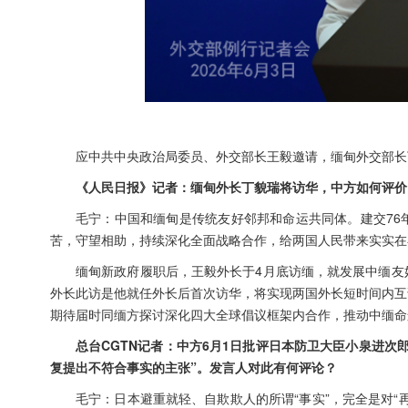
应中共中央政治局委员、外交部长王毅邀请，缅甸外交部长
《人民日报》记者：缅甸外长丁貌瑞将访华，中方如何评价
毛宁：中国和缅甸是传统友好邻邦和命运共同体。建交76
苦，守望相助，持续深化全面战略合作，给两国人民带来实实在
缅甸新政府履职后，王毅外长于4月底访缅，就发展中缅友
外长此访是他就任外长后首次访华，将实现两国外长短时间内互
期待届时同缅方探讨深化四大全球倡议框架内合作，推动中缅命
总台CGTN记者：中方6月1日批评日本防卫大臣小泉进
复提出不符合事实的主张”。发言人对此有何评论？
毛宁：日本避重就轻、自欺欺人的所谓“事实”，完全是对