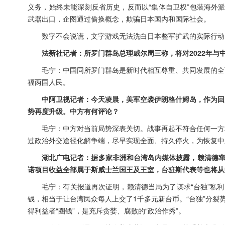
义务，始终未能深刻反省历史，反而以“集体自卫权”包装海外派
武器出口，企图通过偷换概念，欺骗日本国内和国际社会。
数字不会说谎，文字游戏无法洗白日本整军扩武的实际行动
法新社记者：所罗门群岛总理威尔周三称，将对2022年
毛宁：中国同所罗门群岛是新时代相互尊重、共同发展的全
福两国人民。
中阿卫视记者：今天凌晨，美军空袭伊朗格什姆岛，作为回
势再度升级。中方有何评论？
毛宁：中方对当前局势深表关切。战事再起不符合任何一方
过政治外交途径化解争端，尽早实现全面、持久停火，为恢复中
湖北广电记者：据多家非洲和台湾岛内媒体披露，赖清德窜
诺项目收益全部属于斯威士兰国王及王室，台驻斯代表等也将从
毛宁：有关报道再次证明，赖清德当局为了谋求“台独”私
钱，相当于让台湾民众每人上交了1千多元新台币。“台独”分裂
得利益者“圈钱”，是充斥贪婪、腐败的“政治作秀”。