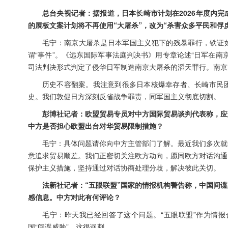
总台央视记者：据报道，日本长崎市计划在2026年度内
的展板文案计划将不再使用“大屠杀”，改为“杀害众多平民和俘
毛宁：南京大屠杀是日本军国主义犯下的残暴罪行，铁证如
谓“事件”。《远东国际军事法庭判决书》用专章论述“日军在
司法判决形式判定了侵华日军制造南京大屠杀的滔天罪行。南京
历史不容翻案。我注意到很多日本核爆幸存者、长崎市民
史。我们敦促日方深刻反省战争罪责，同军国主义彻底切割。
彭博社记者：欧盟贸易专员对中方国际贸易谈判代表称，应
中方是否担心欧盟出台对华贸易限制措施？
毛宁：具体问题请你向中方主管部门了解。最近我们多次就
意追求贸易顺差。我们正密切关注欧方动向，愿同欧方对话沟通
保护主义措施，坚持通过对话协商处理分歧，解决彼此关切。
法新社记者：“五眼联盟”国家的情报机构警告称，中国间
感信息。中方对此有何评论？
毛宁：昨天我已经回答了这个问题。“五眼联盟”作为情
国“间谍威胁”，这很讽刺。