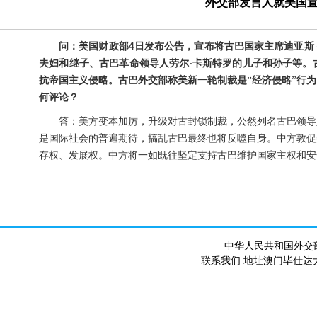
外交部发言人就美国
问：美国财政部4日发布公告，宣布将古巴国家主席迪亚斯
夫妇和继子、古巴革命领导人劳尔·卡斯特罗的儿子和孙子等。
抗帝国主义侵略。古巴外交部称美新一轮制裁是“经济侵略”行
何评论？
答：美方变本加厉，升级对古封锁制裁，公然列名古巴领导
是国际社会的普遍期待，搞乱古巴最终也将反噬自身。中方敦促
存权、发展权。中方将一如既往坚定支持古巴维护国家主权和安
中华人民共和国外交
联系我们 地址澳门毕仕达大马路