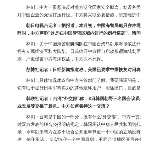
林剑：中方一贯坚决反对美方泛化国家安全概念，划设各类
对中国企业的无理打压行径。中方将采取必要措施，坚定维护中
朝日电视台记者：据报道，本月初，中国海警局船只在冲绳
呼叫，中方声称“这是在中国管辖区域内进行的例行巡逻”。请
林剑：关于中国海警舰艇编队在中国台湾岛以东海域依法开
拥有专属经济区和大陆架。日菲绕开中方擅自启动所谓海域划界
则，严重侵害中方海洋权益，中方决不允许。
彭博社记者：日经新闻报道称，美国已要求中国恢复对日稀
林剑：具体情况建议向中方主管部门了解。我要强调的是，
切有助于提升日本军事实力的其他最终用户、用途出口，目的是
韩联社记者：台湾“外交部”称，8日韩国朝野三名国会议员
业发展等交换了意见。中方如何看待这一交流？
林剑：台湾是中国的一部分，没有什么“外交部”。中方一贯
时双方发表的联合公报明确规定，韩国承认中华人民共和国为代
场。今年以来韩方在多个场合公开重申尊重一个中国的立场没有
发，信守承诺，切实恪守一个中国原则，不同台湾地区开展任何