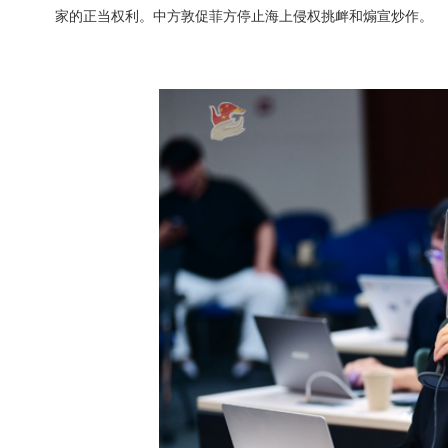
家的正当权利。中方敦促菲方停止海上侵权挑衅和煽宣炒作。