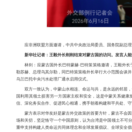
应非洲联盟方面邀请，中共中央政治局委员、国务院副总理
新华社记者：王毅外长刚刚结束对蒙古国的访问。发言人能
林剑：应蒙古国外长巴特蒙赫·巴特策策格邀请，王毅外长
勒苏赫、总理乌其尔勒，同巴特策策格外长举行大小范围会谈并
乌兰巴托中央污水处理厂通水启用仪式。
双方一致认为，中蒙山水相连、命运与共，是永远的邻居，
国利用其领土损害另一方国家主权和安全，这是中蒙关系健康
信、深化务实合作、促进民心相通，携手朝着构建和平共处、守
蒙方表示对华友好是蒙古外交政策的首要方针，蒙古不会因
场和关切，坚定恪守一个中国原则，认为台湾是中国领土不可分
重申支持构建人类命运共同体理念和全球发展倡议、全球安全倡