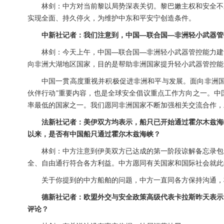
林剑：中方对当前黎以局势深表关切。黎巴嫩主权和安全不
实现全面、持久停火，为维护中东和平安宁创造条件。
中新社记者：我们注意到，中国—联合国—非洲轻小武器管
林剑：今天上午，中国—联合国—非洲轻小武器管控能力建
向非洲大湖地区国家，目的是帮助非洲国家提升轻小武器管控能
中国一贯高度重视并积极促进非洲和平与发展。面向非洲国
伙伴行动”重要内容，也是全球安全倡议重点工作方向之一。中
率最低的国家之一。我们愿同非洲国家不断加强相关交流合作，
法新社记者：美伊双方均表示，船只已开始通过霍尔木兹海
以来，是否有中国船只通过霍尔木兹海峡？
林剑：中方注意到伊美双方已达成的第一阶段谅解备忘录包
全、自由通行符合各方利益。中方愿同有关国家和国际社会就此
关于你提到的中方船舶的问题，中方一直同各方保持沟通，
德新社记者：欧盟外交与安全政策高级代表卡拉斯昨天表示
评论？