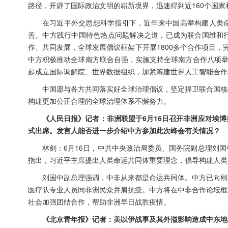
路径，开辟了国际政治文明的崭新境界，迅速得到近160个国家
在习近平外交思想科学指引下，近年来中国高举构建人类
善。中方践行中国特色热点问题解决之道，已成为联合国维和
作、共同发展，全球发展倡议框架下开展1800多个合作项目
中方积极推动全球南方联合自强，实施支持全球南方合作八项举
起成立国际调解院、世界数据组织，加紧筹建世界人工智能合作
中国愿与各方共同落实好全球治理倡议，坚定捍卫联合国核
构建更加公正合理的全球治理体系不懈努力。
《人民日报》记者：非洲联盟于6月16日召开非洲应对埃
式出席。发言人能否进一步介绍中方参加此次峰会有关情况？
林剑：6月16日，中共中央政治局委员、国务院副总理刘
指出，习近平主席提出人类命运共同体重要理念，倡导构建人类
刘国中副总理强调，中非从来都是命运共同体。中方已向刚
医疗队专业人员同非洲民众并肩抗疫。中方将在中非合作论坛框
社会加强团结合作，帮助非洲早日战胜疫情。
《北京青年报》记者：美以伊战事及其外溢影响造成中东地