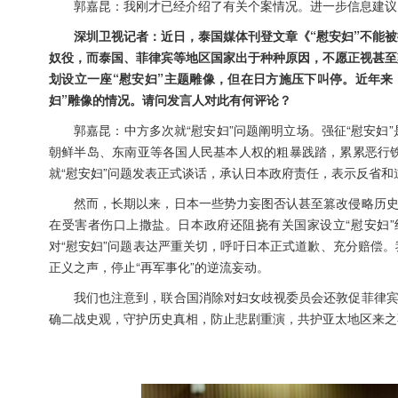
郭嘉昆：我刚才已经介绍了有关个案情况。进一步信息建议
深圳卫视记者：近日，泰国媒体刊登文章《“慰安妇”不能
奴役，而泰国、菲律宾等地区国家出于种种原因，不愿正视甚至
划设立一座“慰安妇”主题雕像，但在日方施压下叫停。近年来
妇”雕像的情况。请问发言人对此有何评论？
郭嘉昆：中方多次就“慰安妇”问题阐明立场。强征“慰安
朝鲜半岛、东南亚等各国人民基本人权的粗暴践踏，累累恶行
就“慰安妇”问题发表正式谈话，承认日本政府责任，表示反省和
然而，长期以来，日本一些势力妄图否认甚至篡改侵略历史
在受害者伤口上撒盐。日本政府还阻挠有关国家设立“慰安妇
对“慰安妇”问题表达严重关切，呼吁日本正式道歉、充分赔偿
正义之声，停止“再军事化”的逆流妄动。
我们也注意到，联合国消除对妇女歧视委员会还敦促菲律宾
确二战史观，守护历史真相，防止悲剧重演，共护亚太地区来之