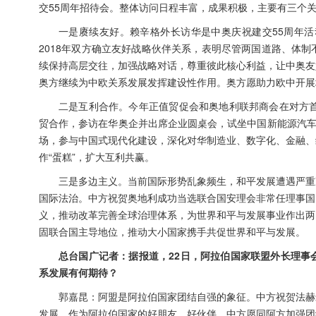
交55周年招待会。整体访问日程丰富，成果积极，主要有三个
一是赓续友好。赖辛格外长访华是中奥庆祝建交55周年活
2018年双方确立友好战略伙伴关系，表明尽管两国道路、体
续保持高层交往，加强战略对话，尊重彼此核心利益，让中奥友
奥方继续为中欧关系发展发挥建设性作用。奥方愿助力欧中开展
二是互利合作。今年正值贸促会和奥地利联邦商会在对方首
贸合作，参访在华奥企并出席企业圆桌会，试坐中国新能源汽车
场，参与中国式现代化建设，深化对华制造业、数字化、金融、
作“蛋糕”，扩大互利共赢。
三是多边主义。当前国际形势乱象频生，和平发展遭遇严重
国际法治。中方祝贺奥地利成功当选联合国安理会非常任理事国
义，推动改革完善全球治理体系，为世界和平与发展事业作出两
固联合国主导地位，推动大小国家携手共促世界和平与发展。
总台国广记者：据报道，22日，阿拉伯国家联盟外长理事
系发展有何期待？
郭嘉昆：阿盟是阿拉伯国家团结自强的象征。中方祝贺法赫
发展。作为阿拉伯国家的好朋友、好伙伴，中方愿同阿方加强团