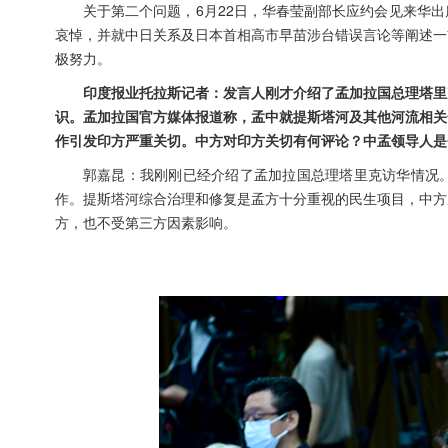
关于第二个问题，6月22日，华春莹副部长应约会见来华
哀悼，并就中日关系及日本首相高市早苗涉台错误言论等阐述一
极努力。
印度报业托拉斯记者：发言人刚才介绍了孟加拉国总理塔里
识。孟加拉国官方媒体报道称，孟中就提斯塔河及其他河流相关
作引发印方严重关切。中方对印方关切有何评论？中孟领导人是
郭嘉昆：我刚刚已经介绍了孟加拉国总理塔里克访华情况
作。提斯塔河综合治理和修复是孟方十分重视的民生项目，中方
方，也不受第三方因素影响。