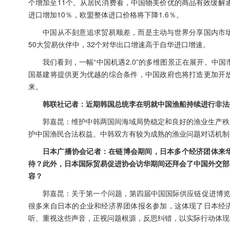
个增加至11个。从居民消费看，中国物美价优的商品有效缓解
进口增加10％，欧盟整体进口价格将下降1.6％。
中国从不刻意追求贸易顺差，而是主动与世界分享国内市场。
50大贸易伙伴中，32个对华出口增速高于自华进口增速。
我们看到，一幅“中国机遇2.0”的多维图景正在展开。
国基建将提供更为优越的综合条件，中国政府也将打造更加开
来。
韩联社记者：近期韩国总统李在明就
中国渔船持续进行非法
郭嘉昆：维护中韩两国间海域局势稳定和良好的渔业生产秩
护中国渔民合法权益。中韩双方有较为成熟的渔业问题对话机制
日本广播协会记者：在链博会期间，日本多个经济团体来
待？此外，日本国际贸易促进协会访华期间还拜会了中国外交部
容？
郭嘉昆：关于第一个问题，第四届中国国际供应链促进博览
很多来自日本的企业和经济界团体报名参加，这体现了日本经
听、重视这些声音，正视问题根源，反思纠错，以实际行动体现