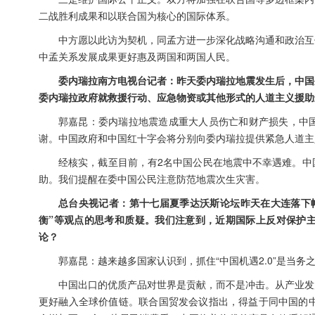
二战胜利成果和以联合国为核心的国际体系。
中方愿以此访为契机，同孟方进一步深化战略沟通和政治互
中孟关系发展成果更好惠及两国和两国人民。
委内瑞拉南方电视台记者：昨天委内瑞拉地震发生后，中国
委内瑞拉政府就救援行动、应急物资或其他形式的人道主义援助
郭嘉昆：委内瑞拉地震造成重大人员伤亡和财产损失，中
谢。中国政府和中国红十字会将分别向委内瑞拉提供紧急人道主
经核实，截至目前，有2名中国公民在地震中不幸遇难。中
助。我们提醒在委中国公民注意防范地震次生灾害。
总台央视记者：第十七届夏季达沃斯论坛昨天在大连落下帷
衡”等观点的思考和质疑。我们注意到，近期国际上反对保护
论？
郭嘉昆：越来越多国家认识到，抓住“中国机遇2.0”是当
中国出口的优质产品对世界是贡献，而不是冲击。从产业发
更好融入全球价值链。联合国贸发会议指出，得益于同中国的中间