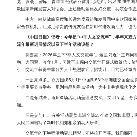
党、议会、智库、青年组织代表齐聚湖北武汉，出席2026中
欧国家新闻发言人对话会。上述活动聚焦友好交流、共筑合作愿
中方一向从战略高度和长远角度看待和发展同中东欧国家关
家合作机制，让弥足珍贵的传统友谊在新时代迸发新活力，也为
《中国日报》记者：今年是“中非人文交流年”，半年来双
流年最新进展情况以及下半年活动设想？
郭嘉昆：2026年是“中非人文交流年”。这是习近平主
融、力同聚。今年1月，习近平主席向交流年开幕式致贺信，鲜
引。交流年获得中非各界人士热烈欢迎，据统计，目前已经举办
一是亮点多。双方围绕5月1日中国对53个非洲建交国全面
年等重要节点举办一系列精品和重点活动，为中非共逐现代化之
二是领域全。近500场活动涵盖理念交流、文明互鉴、务
涵。
三是参与广。有关活动覆盖非洲全部53个建交国和非盟，
人民共同谱写了新时代相知相亲的动人乐章。
交流年的下半程活动更加精彩，即将拉开序幕。我们愿同非