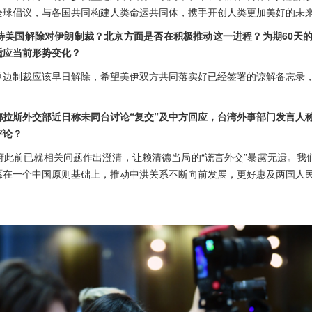
全球倡议，与各国共同构建人类命运共同体，携手开创人类更加美好的未
待美国解除对伊朗制裁？北京方面是否在积极推动这一进程？为期60天
适应当前形势变化？
单边制裁应该早日解除，希望美伊双方共同落实好已经签署的谅解备忘录
拉斯外交部近日称未同台讨论“复交”及中方回应，台湾外事部门发言人称
评论？
此前已就相关问题作出澄清，让赖清德当局的“谎言外交”暴露无遗。我们
愿在一个中国原则基础上，推动中洪关系不断向前发展，更好惠及两国人