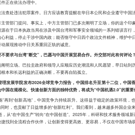
案件正在依法办理中。
依法查处违法犯罪案件。日方应该教育提醒在华日本公民和企业遵守中国
方主管部门提问。事实上，中方主管部门已多次阐明了立场，你的这个印
根源在于日本执政当局在涉及中国台湾和军事安全领域的一系列错误言行
核心利益，停止干涉中国内政；能否恪守中日四个政治文件精神，维护中
行动展现推动中日关系重回正轨的诚意。
不要求与台湾“断交”，巴愿与中国开展贸易合作。外交部对此有何评论
题阐明立场。巴拉圭政府和领导人应顺应历史潮流和人民愿望，早日站到
国根本和长远利益的正确决断，不要再自陷孤立。
管理发展学院发布2026全球竞争力报告，中国排名升至第十二位，中国
为中国在规模化、快速创新方面的独特优势，将成为“中国机遇2.0”的重
市场”再到“创新高地”，中国竞争力持续跃升。这得益于稳定的政策环境，
的同时，也贡献了日益增多的“创新红利”。我们看到，越来越多外国企业
从“在中国生产”转向“在中国创造”。2025年，科研和技术服务领域新
够快捷找到全流程合作伙伴，让创新变得更高效、更容易，不仅在中国市场