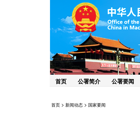
首页
公署简介
公署要闻
>
>
首页
新闻动态
国家要闻