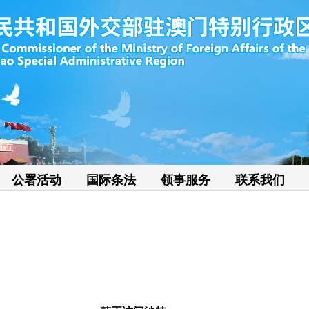
公署活动
国际条法
领事服务
联系我们