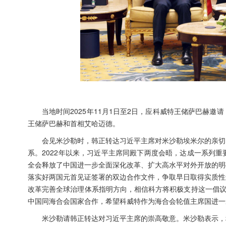
当地时间2025年11月1日至2日，应科威特王储萨巴赫
王储萨巴赫和首相艾哈迈德。
会见米沙勒时，韩正转达习近平主席对米沙勒埃米尔的亲切
系。2022年以来，习近平主席同殿下两度会晤，达成一系列
全会释放了中国进一步全面深化改革、扩大高水平对外开放的明
落实好两国元首见证签署的双边合作文件，争取早日取得实质性
改革完善全球治理体系指明方向，相信科方将积极支持这一倡议
中国同海合会国家合作，希望科威特作为海合会轮值主席国进一
米沙勒请韩正转达对习近平主席的崇高敬意。米沙勒表示，