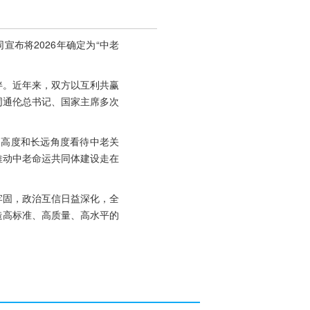
宣布将2026年确定为“中老
伴。近年来，双方以互利共赢
同通伦总书记、国家主席多次
略高度和长远角度看待中老关
推动中老命运共同体建设走在
牢固，政治互信日益深化，全
造高标准、高质量、高水平的
。