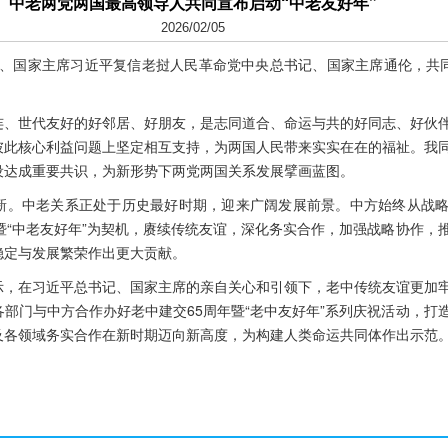
中老两党两国最高领导人共同宣布启动“中老友好年”
2026/02/05
书记、国家主席习近平复信老挝人民革命党中央总书记、国家主席通伦，共同
连、世代友好的好邻居、好朋友，是志同道合、命运与共的好同志、好伙
彼此核心利益问题上坚定相互支持，为两国人民带来实实在在的福祉。我
设达成重要共识，为新形势下两党两国关系发展擘画蓝图。
新。中老关系正处于历史最好时期，迎来广阔发展前景。中方始终从战
暨“中老友好年”为契机，赓续传统友谊，深化务实合作，加强战略协作，
稳定与发展繁荣作出更大贡献。
示，在习近平总书记、国家主席的亲自关心和引领下，老中传统友谊更加
部门与中方合作办好老中建交65周年暨“老中友好年”系列庆祝活动，打
及各领域务实合作在新时期迈向新高度，为构建人类命运共同体作出示范