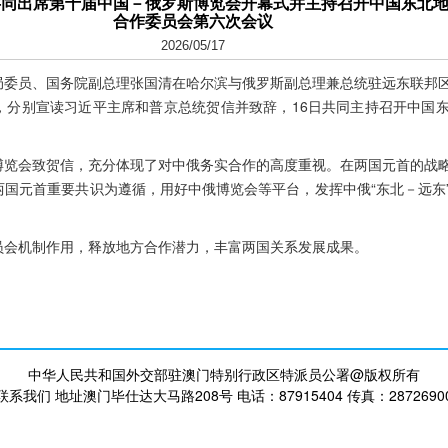
共同出席第十届中国－俄罗斯博览会开幕式并主持召开中国东北
合作委员会第六次会议
2026/05/17
政治局委员、国务院副总理张国清在哈尔滨与俄罗斯副总理兼总统驻远东联邦
，分别宣读习近平主席和普京总统贺信并致辞，16日共同主持召开中国
博览会致贺信，充分体现了对中俄务实合作的高度重视。在两国元首的战
两国元首重要共识为遵循，用好中俄博览会等平台，发挥中俄“东北－远东
员会机制作用，释放地方合作潜力，丰富两国关系发展成果。
中华人民共和国外交部驻澳门特别行政区特派员公署@版权所有
联系我们 地址澳门毕仕达大马路208号 电话：87915404 传真：2872690