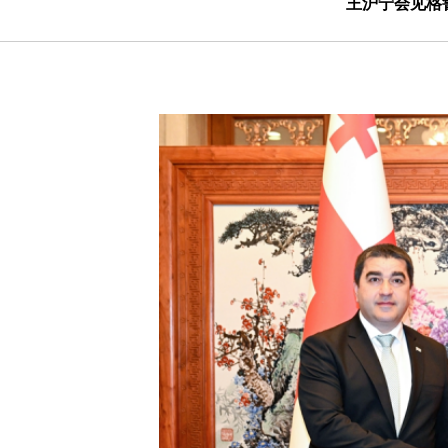
王沪宁会见格