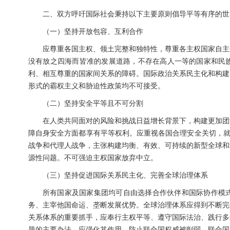
二、双方呼吁国际社会秉持以下主要原则倡导平等有序的世
（一）坚持开放包容、互利合作
应尊重各国主权、领土完整和独特性，尊重各主权国家自主
没有放之四海而皆准的发展道路，不存在高人一等的国家和民
利、相互尊重的国家间关系的障碍。国际政治关系民主化和构建
形式的霸权主义和胁迫性政策均不可接受。
（二）坚持安全平等且不可分割
在人类共同面对的风险和挑战日益增长背景下，构建更加团
障自身安全方面都享有平等权利。应重视各国合理安全关切，就
战争和代理人战争，主张构建均衡、有效、可持续的新型全球和
源性问题。不可强迫主权国家放弃中立。
（三）坚持促进国际关系民主化、完善全球治理体系
所有国家及国家集团均可自由选择合作伙伴和国际协作模
务、主宰他国命运、垄断发展优势。全球治理体系应得到不断完
关系体系的重要抓手，应奉行主权平等、遵守国际法治、践行多
题的主要办法，应强化其作用，防止联合国权威被削弱。联合国