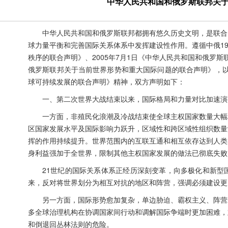
中华人民共和国和俄罗斯联邦关
中华人民共和国和俄罗斯联邦都拥有悠久历史文明，是联合
球力量平衡和完善国际关系体系中发挥建设性作用。遵循中俄19
秩序的联合声明》、2005年7月1日《中华人民共和国和俄罗斯
俄罗斯联邦关于当前世界形势和重大国际问题的联合声明》，以
球可持续发展的联合声明》精神，双方声明如下：
一、第二次世界大战结束以来，国际格局和力量对比加速演
一方面，非殖民化浪潮及冷战结束使全球主权国家数量大幅
区国家发展水平及国际影响力跃升，区域性和跨区域性组织数量
挥的作用持续提升。世界范围内的互联互通和相互依存达到人类
身利益强加于全世界，限制其他主权国家发展的做法已彻底失败
21世纪的国际关系体系正经历深刻变革，向多极化和新型
来，反对将世界划分为相互对抗的地区和阵营，强调必须建设更
另一方面，国际形势愈加复杂，单边胁迫、霸权主义、阵营
多全球治理机构在协调国家间行动和调解国际争端时更加困难，
和倒退回丛林法则的危险。