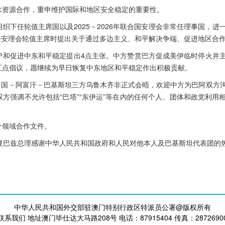
水资源合作，重申维护国际和地区安全稳定的重要性。
织下任轮值主席国以及2025－2026年联合国安理会非常任理事国，进
担任安理会轮值主席时提出关于通过多边主义、和平解决争端、促进地区合
护和促进中东和平稳定提出4点主张。中方赞赏巴方促成美伊临时停火并
五点倡议，愿继续为早日恢复中东地区和平稳定作出积极贡献。
月中国－阿富汗－巴基斯坦三方乌鲁木齐非正式会晤，欢迎中方为巴阿双方
方强调不允许包括“巴塔”“东伊运”等在内的任何个人、团体和政党利用
个领域合作文件。
，夏巴兹总理感谢中华人民共和国政府和人民对他本人及巴基斯坦代表团的
中华人民共和国外交部驻澳门特别行政区特派员公署@版权所有
联系我们 地址澳门毕仕达大马路208号 电话：87915404 传真：2872690