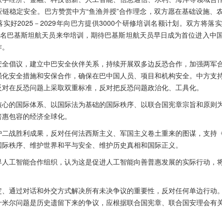
应链稳定安全。巴方赞赏中方“鱼渔并授”合作理念，双方愿在基础设施、
实好2025－2029年向巴方提供3000个研修培训名额计划。双方将
2名巴基斯坦航天员来华培训，期待巴基斯坦航天员早日成为首位进入中
作。
安全倡议，建立中巴安全伙伴关系，持续开展双多边反恐合作，加强两军
强化安全措施和安保合作，确保在巴中国人员、项目和机构安全。中方支
反对在反恐问题上采取双重标准，反对把反恐问题政治化、工具化。
核心的国际体系、以国际法为基础的国际秩序、以联合国宪章宗旨和原则
普惠包容的经济全球化。
护二战胜利成果，反对任何法西斯主义、军国主义卷土重来的图谋，支持
国际秩序、维护世界和平与安全、维护历史真相和国际正义。
界人工智能合作组织，认为这是促进人工智能向善普惠发展的实际行动，
定、通过对话和外交方式解决所有未决争议的重要性，反对任何单边行动
什米尔问题是历史遗留下来的争议，应根据联合国宪章、联合国安理会有