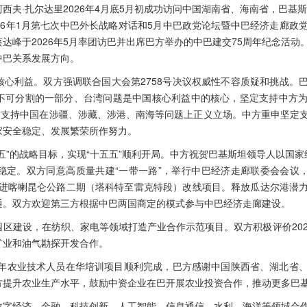
西夫·扎尔达里2026年4月底5月初成功访问中国湖南省、海南省，巴基
2026年1月第七次中巴外长战略对话和5月中巴政党论坛暨中巴经济走廊
达峰于2026年5月率团访巴并出席巴方举办的中巴建交75周年纪念活动
中巴关系发展方向。
核心利益。双方强调联合国大会第2758号决议权威性不容质疑和挑战。
不可分割的一部分、台湾问题是中国核心利益中的核心，坚定支持中方
巴方支持中国在涉疆、涉藏、涉港、南海等问题上正义立场。中方重申坚定
家安全稳定、发展繁荣所作努力。
”的战略目标，实现“十五五”顺利开局。中方祝贺巴基斯坦领导人以国家经济
定。双方同意高质量共建“一带一路”，举行中巴经济走廊联委会会议，推
推进喀喇昆仑公路二期（塔科特至雷克特段）改线项目。释放瓜达尔港潜
通。双方欢迎第三方根据中巴两国商定的模式参与中巴经济走廊建设。
区建设，在纺织、家电等领域打造产业合作示范项目。双方积极评价202
矿业和油气勘探开发合作。
名青年农业技术人员在华培训项目顺利完成，巴方感谢中国陕西省、湖北省
方提升农业生产水平，鼓励中资企业在巴开展农业投资合作，推动更多巴
数字经济、金融、科技创新、人工智能、信息通信、水利、海洋等领域合