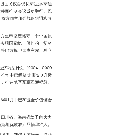
斯坦国民议会议长萨达尔·萨迪
政党共商机制会议成功举行。巴
。双方同意加强战略沟通和各
巴方重申坚定恪守一个中国原
为实现国家统一所作的一切努
支持巴方捍卫国家主权、独立
转型计划（2024－2029
动中巴经济走廊“2.0升级
力，打造地区互联互通枢纽。
6年1月中巴矿业全价值链合
、四川省、海南省给予的大力
基斯坦优质农产品输华准入。
作潜力，加强人才培养，协商