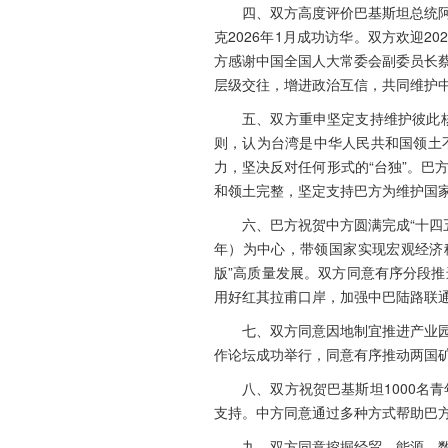
四、双方高度评价巴基斯坦总统阿
克2026年1月成功访华。双方欢迎
方感谢中国全国人大常委会副委员长蔡
层级交往，增进政治互信，共同维护
五、双方重申坚定支持维护彼此
则，认为台湾是中华人民共和国领土
力，坚决反对任何形式的“台独”。
和领土完整，坚定支持巴方为维护国
六、巴方祝贺中方圆满完成“十四五
年）为中心，带领国家实现宏观经济稳
版”高质量发展。双方同意有序分段
用好红其拉甫口岸，加强中巴陆路联
七、双方同意因地制宜推进产业园
作论坛成功举行，同意有序推动两国
八、双方祝贺巴基斯坦1000
支持。中方同意通过多种方式帮助巴
九、双方同意挖掘经贸、能源、