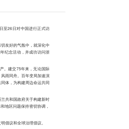
日至26日对中国进行正式访
亲切友好的气氛中，就深化中
周年纪念活动，并成功访问浙
产。建交75年来，无论国际
、风雨同舟。百年变局加速演
共同体，为构建周边命运共同
斯兰共和国政府关于构建新时
际和地区问题保持密切协调，
文明倡议和全球治理倡议。