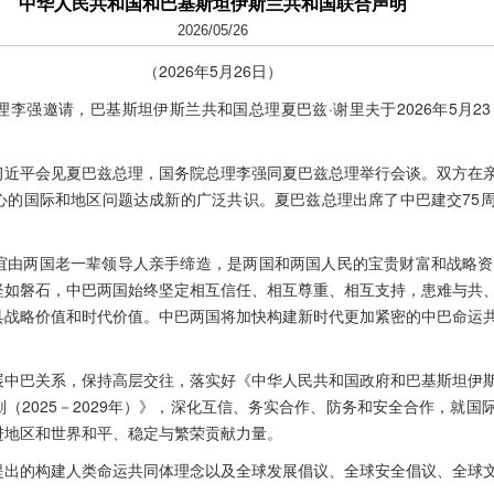
中华人民共和国和巴基斯坦伊斯兰共和国联合声明
2026/05/26
（2026年5月26日）
李强邀请，巴基斯坦伊斯兰共和国总理夏巴兹·谢里夫于2026年5月23
习近平会见夏巴兹总理，国务院总理李强同夏巴兹总理举行会谈。双方在
心的国际和地区问题达成新的广泛共识。夏巴兹总理出席了中巴建交75
谊由两国老一辈领导人亲手缔造，是两国和两国人民的宝贵财富和战略资
坚如磐石，中巴两国始终坚定相互信任、相互尊重、相互支持，患难与共
具战略价值和时代价值。中巴两国将加快构建新时代更加紧密的中巴命运
展中巴关系，保持高层交往，落实好《中华人民共和国政府和巴基斯坦伊
（2025－2029年）》，深化互信、务实合作、防务和安全合作，就国
进地区和世界和平、稳定与繁荣贡献力量。
提出的构建人类命运共同体理念以及全球发展倡议、全球安全倡议、全球