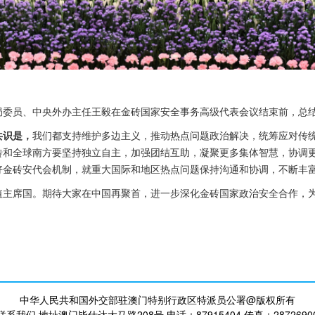
政治局委员、中央外办主任王毅在金砖国家安全事务高级代表会议结束前，总
共识是，
我们都支持维护多边主义，推动热点问题政治解决，统筹应对传
砖和全球南方要坚持独立自主，加强团结互助，凝聚更多集体智慧，协调
好金砖安代会机制，就重大国际和地区热点问题保持沟通和协调，不断丰富
值主席国。期待大家在中国再聚首，进一步深化金砖国家政治安全合作，
中华人民共和国外交部驻澳门特别行政区特派员公署@版权所有
联系我们 地址澳门毕仕达大马路208号 电话：87915404 传真：2872690