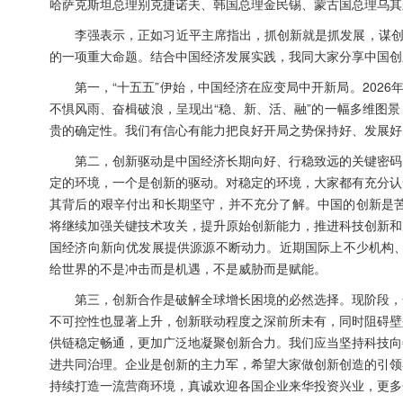
哈萨克斯坦总理别克捷诺夫、韩国总理金民锡、蒙古国总理乌其
李强表示，正如习近平主席指出，抓创新就是抓发展，谋创
的一项重大命题。结合中国经济发展实践，我同大家分享中国创
第一，“十五五”伊始，中国经济在应变局中开新局。202
不惧风雨、奋楫破浪，呈现出“稳、新、活、融”的一幅多维图
贵的确定性。我们有信心有能力把良好开局之势保持好、发展好
第二，创新驱动是中国经济长期向好、行稳致远的关键密码
定的环境，一个是创新的驱动。对稳定的环境，大家都有充分认
其背后的艰辛付出和长期坚守，并不充分了解。中国的创新是苦练
将继续加强关键技术攻关，提升原始创新能力，推进科技创新和
国经济向新向优发展提供源源不断动力。近期国际上不少机构、
给世界的不是冲击而是机遇，不是威胁而是赋能。
第三，创新合作是破解全球增长困境的必然选择。现阶段，
不可控性也显著上升，创新联动程度之深前所未有，同时阻碍壁
供链稳定畅通，更加广泛地凝聚创新合力。我们应当坚持科技向
进共同治理。企业是创新的主力军，希望大家做创新创造的引领
持续打造一流营商环境，真诚欢迎各国企业来华投资兴业，更多