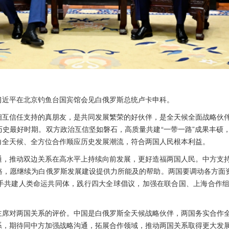
主席习近平在北京钓鱼台国宾馆会见白俄罗斯总统卢卡申科。
相互信任支持的真朋友，是共同发展繁荣的好伙伴，是全天候全面战略伙
历史最好时期。双方政治互信坚如磐石，高质量共建“一带一路”成果丰硕
白全天候、全方位合作顺应历史发展潮流，符合两国人民根本利益。
通，推动双边关系在高水平上持续向前发展，更好造福两国人民。中方支
路，愿继续为白俄罗斯发展建设提供力所能及的帮助。两国要调动各方面资
手共建人类命运共同体，践行四大全球倡议，加强在联合国、上海合作
主席对两国关系的评价。中国是白俄罗斯全天候战略伙伴，两国务实合作
系，期待同中方加强战略沟通，拓展合作领域，推动两国关系取得更大发