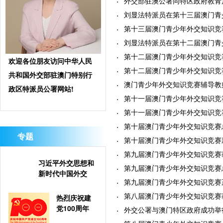
外交部驻澳公署同特区政府教青局
刘显法特派员在第十三届澳门青少年
第十三届澳门青少年外交知识竞赛总
刘显法特派员在第十二届澳门青少年
第十二届澳门青少年外交知识竞赛总
欢迎各位朋友访问中华人民
第十二届澳门青少年外交知识竞赛开
共和国外交部驻澳门特别行
澳门青少年外交知识竞赛辅导教师参
政区特派员公署网站!
第十一届澳门青少年外交知识竞赛总
第十一届澳门青少年外交知识竞赛开
第十届澳门青少年外交知识竞赛总决
专题
第十届澳门青少年外交知识竞赛新闻
第九届澳门青少年外交知识竞赛获奖
习近平外交思想和
第九届澳门青少年外交知识竞赛总决
新时代中国外交
第九届澳门青少年外交知识竞赛正式
第八届澳门青少年外交知识竞赛获奖
热烈庆祝建
党100周年
外交公署与澳门特区政府成功举行